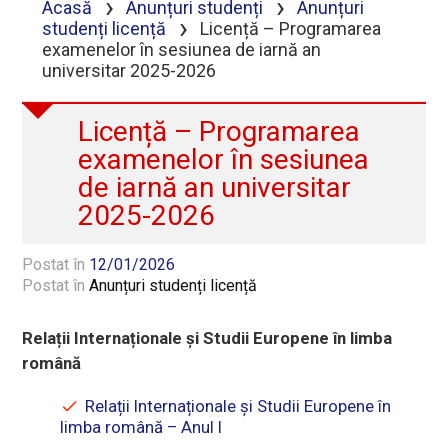
›
›
Acasă
Anunțuri studenți
Anunțuri
›
studenți licență
Licență – Programarea
examenelor în sesiunea de iarnă an
universitar 2025-2026
Licență – Programarea
examenelor în sesiunea
de iarnă an universitar
2025-2026
Postat în
12/01/2026
Postat în
Anunțuri studenți licență
Relații Internaționale și Studii Europene în limba
română
Relații Internaționale și Studii Europene în
limba română – Anul I