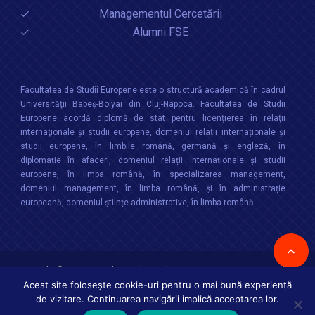
Managementul Cercetării
Alumni FSE
Facultatea de Studii Europene este o structură academică în cadrul
Universităţii Babeș-Bolyai din Cluj-Napoca. Facultatea de Studii
Europene acordă diplomă de stat pentru licențierea în relaţii
internaţionale şi studii europene, domeniul relații internaționale şi
studii europene, în limbile română, germană și engleză, în
diplomație în afaceri, domeniul relații internaționale și studii
europene, în limba română, în specializarea management,
domeniul management, în limba română, și în administrație
europeană, domeniul științe administrative, în limba română
Copyright © 2026 :
Facultatea de Studii Europene
,
Universitatea Babes-
Bolyai
Toate drepturile rezervate
Acest site folosește cookie-uri pentru o mai bună experiență
de vizitare. Continuarea navigării implică acceptarea lor.