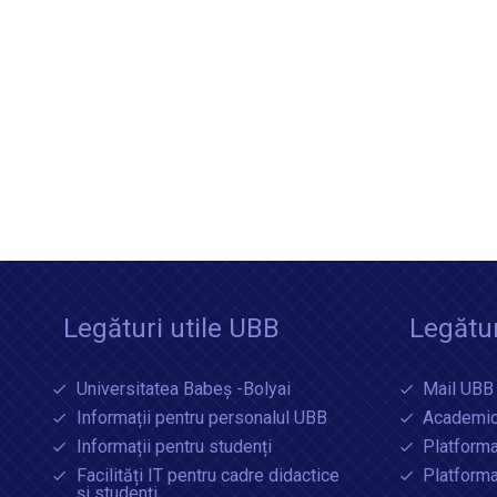
Legături utile UBB
Legătur
Universitatea Babeș -Bolyai
Mail UBB
Informații pentru personalul UBB
Academic
Informații pentru studenți
Platforma
Facilități IT pentru cadre didactice
Platform
și studenți