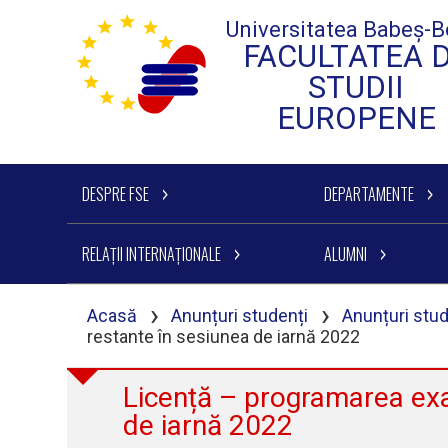
Universitatea Babeș-B
FACULTATEA 
STUDII
EUROPENE
DESPRE FSE
DEPARTAMENTE
RELAȚII INTERNAȚIONALE
ALUMNI
›
›
Acasă
Anunțuri studenți
Anunțuri stud
restante în sesiunea de iarnă 2022
Licență – programarea ex
de iarnă 2022