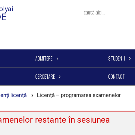
olyai
DE
ADMITERE
STUDENȚI
CERCETARE
CONTACT
›
enți licență
Licență – programarea examenelor
amenelor restante în sesiunea