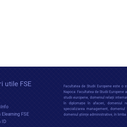
i utile FSE
Facultatea de Studii Europene este o st
Napoca. Facultatea de Studii Europene aco
studii europene, domeniul relații interna
în diplomație în afaceri, domeniul re
Info
specializarea management, domeniul m
 Elearning FSE
domeniul științe administrative, în limb
a ID