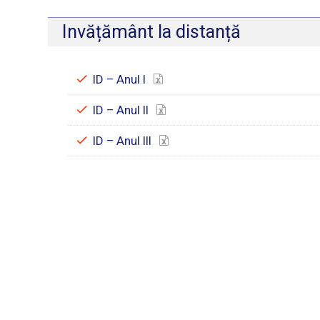
Invățământ la distanță
ID – Anul I
ID – Anul II
ID – Anul III