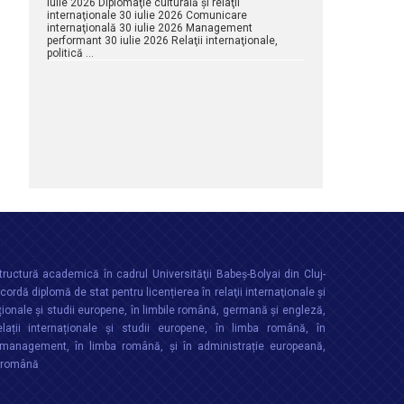
iulie 2026 Diplomaţie culturală şi relaţii
internaţionale 30 iulie 2026 Comunicare
internaţională 30 iulie 2026 Management
performant 30 iulie 2026 Relaţii internaţionale,
politică …
ructură academică în cadrul Universităţii Babeș-Bolyai din Cluj-
rdă diplomă de stat pentru licențierea în relaţii internaţionale şi
ționale şi studii europene, în limbile română, germană și engleză,
lații internaționale și studii europene, în limba română, în
anagement, în limba română, și în administrație europeană,
a română