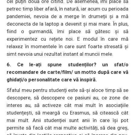
cel puțin două ore citind. De asemenea, îmi place să
petrec timp liber afară, în natură, iar acum cu perioada
pandemiei, nevoia de a merge în drumeții și a mă
deconecta de la laptop a devenit și mai mare. În plus,
fiind o gurmandă, îmi place să gătesc și să
experimentez cu rețete noi. E modul în care mă
relaxez în momentele în care sunt foarte stresată și
simt nevoia unui rezultat instant al muncii mele.
6. Ce le-ați spune studenților? un sfat/o
recomandare de carte/film/ un motto după care vă
ghidați/o personalitate care vă inspiră.
Sfatul meu pentru studenți este să-și aloce timp să se
descopere, să descopere ce pasiuni au, ce zone de
interes au, să activeze cât mai mult în asociațiile
studențești, să meargă cu Erasmus, să citească cât
mai mult. Anii studenției sunt anii în care își pot
permite să facă cât mai multe activități, să dea greș,