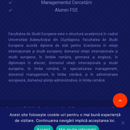
Managementul Cercetării
Alumni FSE
Facultatea de Studii Europene este o structură academică în cadrul
Universităţii Babeș-Bolyai din Cluj-Napoca. Facultatea de Studii
Europene acordă diplomă de stat pentru licențierea în relaţii
internaţionale şi studii europene, domeniul relații internaționale şi
studii europene, în limbile română, germană și engleză, în
diplomație în afaceri, domeniul relații internaționale și studii
europene, în limba română, în specializarea management,
domeniul management, în limba română, și în administrație
europeană, domeniul științe administrative, în limba română
Copyright © 2026 :
Facultatea de Studii Europene
,
Universitatea Babes-
Bolyai
Toate drepturile rezervate
Acest site folosește cookie-uri pentru o mai bună experiență
de vizitare. Continuarea navigării implică acceptarea lor.
Accept
Mai multe informații