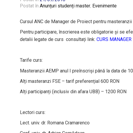
Postat în
Anunțuri studenți master
,
Evenimente
Cursul ANC de Manager de Proiect pentru masteranzii
Pentru participare, înscrierea este obligatorie și se e
detalii legate de curs consultați link:
CURS MANAGER DE
Tarife curs:
Masteranzii AEMP anul I preînscriși până la data de 10 
Alți masteranzi FSE – tarif preferențial 600 RON
Alți participanți (inclusiv din afara UBB) – 1200 RON
Lectori curs:
Lect. univ. dr. Romana Cramarenco