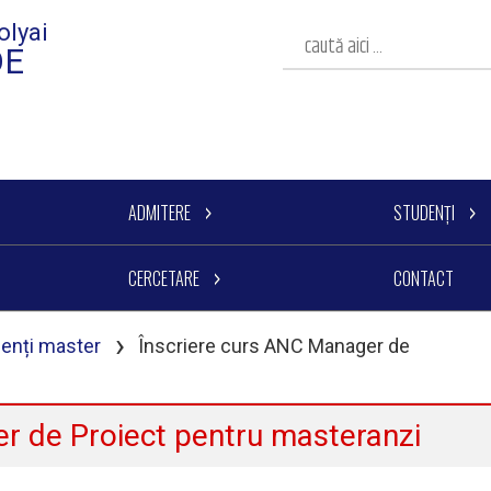
olyai
DE
ADMITERE
STUDENȚI
CERCETARE
CONTACT
›
denți master
Înscriere curs ANC Manager de
r de Proiect pentru masteranzi