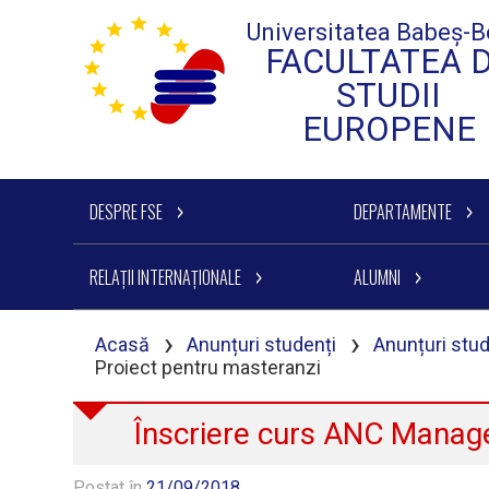
Universitatea Babeș-B
FACULTATEA 
STUDII
EUROPENE
DESPRE FSE
DEPARTAMENTE
RELAȚII INTERNAȚIONALE
ALUMNI
›
›
Acasă
Anunțuri studenți
Anunțuri stu
Proiect pentru masteranzi
Înscriere curs ANC Manage
Postat în
21/09/2018