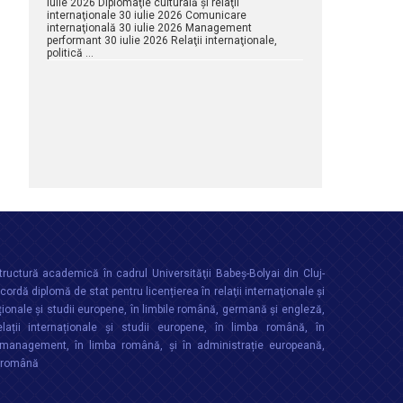
iulie 2026 Diplomaţie culturală şi relaţii
internaţionale 30 iulie 2026 Comunicare
internaţională 30 iulie 2026 Management
performant 30 iulie 2026 Relaţii internaţionale,
politică …
ructură academică în cadrul Universităţii Babeș-Bolyai din Cluj-
rdă diplomă de stat pentru licențierea în relaţii internaţionale şi
ționale şi studii europene, în limbile română, germană și engleză,
lații internaționale și studii europene, în limba română, în
anagement, în limba română, și în administrație europeană,
a română