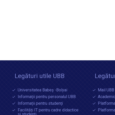
Legături utile UBB
Legătur
Universitatea Babeș -Bolyai
Mail UBB
Informații pentru personalul UBB
Academic
Informații pentru studenți
Platforma
Facilități IT pentru cadre didactice
Platform
și studenți