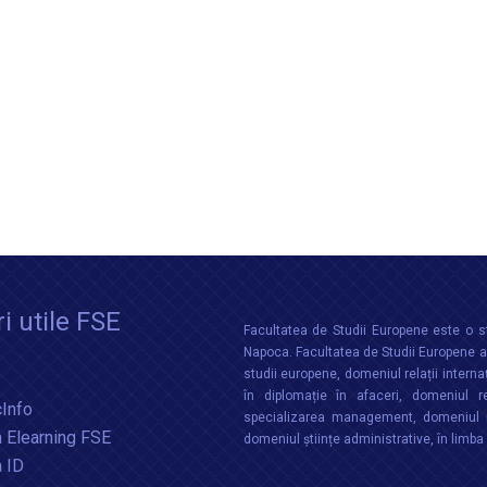
i utile FSE
Facultatea de Studii Europene este o st
Napoca. Facultatea de Studii Europene aco
studii europene, domeniul relații interna
în diplomație în afaceri, domeniul re
Info
specializarea management, domeniul m
 Elearning FSE
domeniul științe administrative, în limb
a ID