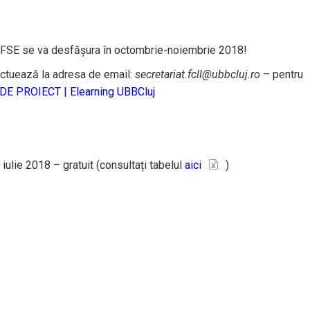
 FSE se va desfășura în octombrie-noiembrie 2018!
fectuează la adresa de email:
secretariat.fcll@
ubbcluj.ro
– pentru
 PROIECT | Elearning UBBCluj
iulie 2018 – gratuit (consultați tabelul
aici
)