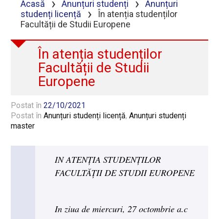
›
›
Acasă
Anunțuri studenți
Anunțuri
›
studenți licență
În atenția studenților
Facultății de Studii Europene
În atenția studenților
Facultății de Studii
Europene
Postat în
22/10/2021
Postat în
Anunțuri studenți licență
,
Anunțuri studenți
master
IN ATENȚIA STUDENȚILOR
FACULTĂȚII DE STUDII EUROPENE
In ziua de miercuri, 27 octombrie a.c