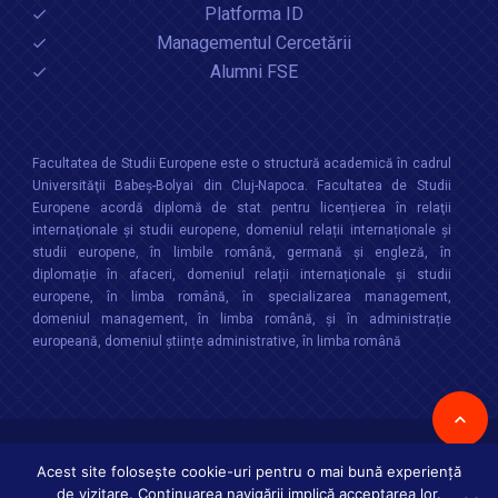
Platforma ID
Managementul Cercetării
Alumni FSE
Facultatea de Studii Europene este o structură academică în cadrul
Universităţii Babeș-Bolyai din Cluj-Napoca. Facultatea de Studii
Europene acordă diplomă de stat pentru licențierea în relaţii
internaţionale şi studii europene, domeniul relații internaționale şi
studii europene, în limbile română, germană și engleză, în
diplomație în afaceri, domeniul relații internaționale și studii
europene, în limba română, în specializarea management,
domeniul management, în limba română, și în administrație
europeană, domeniul științe administrative, în limba română
Copyright © 2026 :
Facultatea de Studii Europene
,
Universitatea Babes-
Bolyai
Toate drepturile rezervate
Acest site folosește cookie-uri pentru o mai bună experiență
de vizitare. Continuarea navigării implică acceptarea lor.