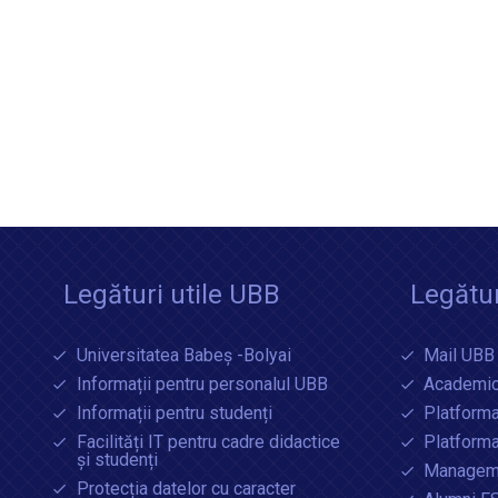
Legături utile UBB
Legătur
Universitatea Babeș -Bolyai
Mail UBB
Informații pentru personalul UBB
Academic
Informații pentru studenți
Platforma
Facilități IT pentru cadre didactice
Platform
și studenți
Manageme
Protecția datelor cu caracter