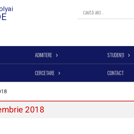
olyai
DE
ADMITERE
STUDENȚI
CERCETARE
CONTACT
018
tembrie 2018