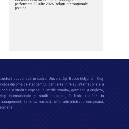
internaţională 30 iulie 2026 Management
performant 30 iulie 2026 Relaţii internaţionale,
politică …
ructură academică în cadrul Universităţii Babeș-Bolyai din Cluj-
rdă diplomă de stat pentru licențierea în relaţii internaţionale şi
ționale şi studii europene, în limbile română, germană și engleză,
lații internaționale și studii europene, în limba română, în
anagement, în limba română, și în administrație europeană,
a română