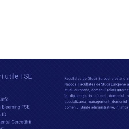
i utile FSE
Facultatea de Studii Europene este o st
Napoca. Facultatea de Studii Europene aco
studii europene, domeniul relații interna
în diplomație în afaceri, domeniul re
Info
specializarea management, domeniul m
 Elearning FSE
domeniul științe administrative, în limb
a ID
ntul Cercetării