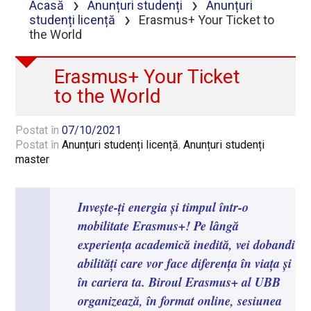
›
›
Acasă
Anunțuri studenți
Anunțuri
›
studenți licență
Erasmus+ Your Ticket to
the World
Erasmus+ Your Ticket
to the World
Postat în
07/10/2021
Postat în
Anunțuri studenți licență
,
Anunțuri studenți
master
Invește-ți energia și timpul într-o
mobilitate Erasmus+! Pe lângă
experiența academică inedită, vei dobandi
abilități care vor face diferența în viața și
în cariera ta. Biroul Erasmus+ al UBB
organizează, în format online, sesiunea