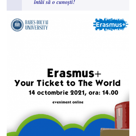
întâi să o cunoști!