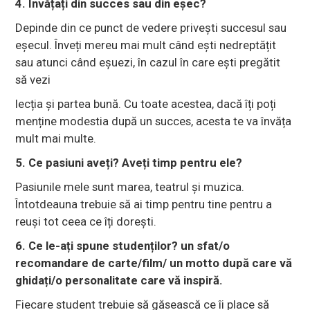
4. Învățați din succes sau din eșec?
Depinde din ce punct de vedere privești succesul sau
eșecul. Înveți mereu mai mult când ești nedreptățit
sau atunci când eșuezi, în cazul în care ești pregătit
să vezi
lecția și partea bună. Cu toate acestea, dacă îți poți
menține modestia după un succes, acesta te va învăța
mult mai multe.
5. Ce pasiuni aveți? Aveți timp pentru ele?
Pasiunile mele sunt marea, teatrul și muzica.
Întotdeauna trebuie să ai timp pentru tine pentru a
reuși tot ceea ce îți dorești.
6. Ce le-ați spune studenților? un sfat/o
recomandare de carte/film/ un motto după care vă
ghidați/o personalitate care vă inspiră.
Fiecare student trebuie să găsească ce îi place să