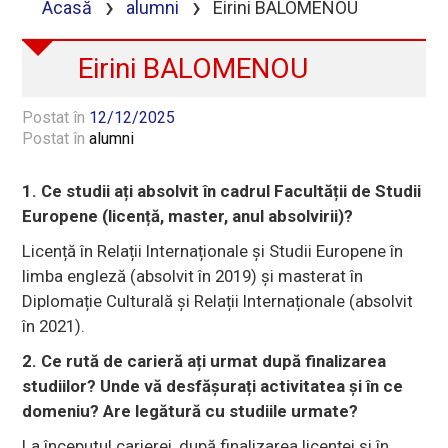
›
›
Acasă
alumni
Eirini BALOMENOU
Eirini BALOMENOU
Postat în
12/12/2025
Postat în
alumni
1. Ce studii ați absolvit în cadrul Facultății de Studii
Europene (licență, master, anul absolvirii)?
Licență în Relații Internaționale și Studii Europene în
limba engleză (absolvit în 2019) și masterat în
Diplomație Culturală și Relații Internaționale (absolvit
în 2021).
2. Ce rută de carieră ați urmat după finalizarea
studiilor? Unde vă desfășurați activitatea și în ce
domeniu? Are legătură cu studiile urmate?
La începutul carierei, după finalizarea licenței și în