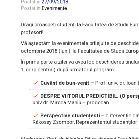
Postat în
27/09/2018
Postat în
Evenimente
Dragi proaspeți studenți la Facultatea de Studii Europ
profesori!
Vă așteptăm la evenimentele prilejuite de deschider
octombrie 2018 (luni), la Facultatea de Studii Eur
În prima parte a zilei va avea loc deschiderea anului
1, corp central) după următorul program:
Cuvânt de bun-venit –
Prof. univ. dr. Ioa
DESPRE VIITORUL PREDICTIBIL. (O persp
univ dr. Mircea Maniu – prodecan
Perspective studențești
– o itervenție di
Rákossy Zsombor, Reprezentantul studenților