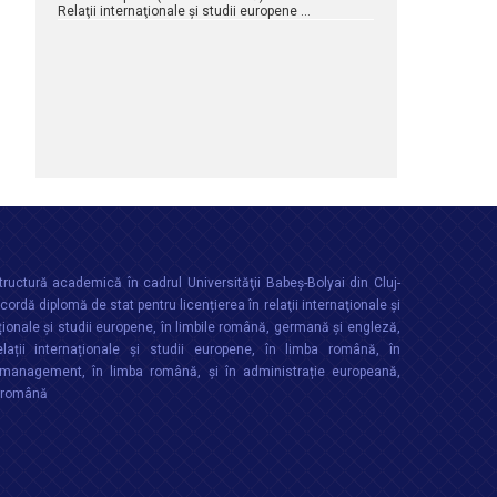
Relaţii internaţionale şi studii europene …
ructură academică în cadrul Universităţii Babeș-Bolyai din Cluj-
rdă diplomă de stat pentru licențierea în relaţii internaţionale şi
ționale şi studii europene, în limbile română, germană și engleză,
lații internaționale și studii europene, în limba română, în
anagement, în limba română, și în administrație europeană,
a română