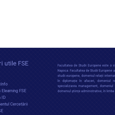
i utile FSE
Facultatea de Studii Europene este o st
Napoca. Facultatea de Studii Europene aco
studii europene, domeniul relații interna
în diplomație în afaceri, domeniul re
Info
specializarea management, domeniul m
 Elearning FSE
domeniul științe administrative, în limb
a ID
ntul Cercetării
SE