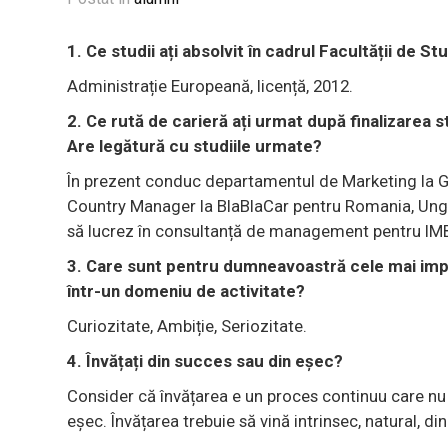
1. Ce studii ați absolvit în cadrul Facultății de St
Administrație Europeană, licență, 2012.
2. Ce rută de carieră ați urmat după finalizarea s
Are legătură cu studiile urmate?
În prezent conduc departamentul de Marketing la G
Country Manager la BlaBlaCar pentru Romania, Ungar
să lucrez în consultanță de management pentru IMB
3. Care sunt pentru dumneavoastră cele mai impo
într-un domeniu de activitate?
Curiozitate, Ambiție, Seriozitate.
4. Învățați din succes sau din eșec?
Consider că învățarea e un proces continuu care nu
eșec. Învățarea trebuie să vină intrinsec, natural, din