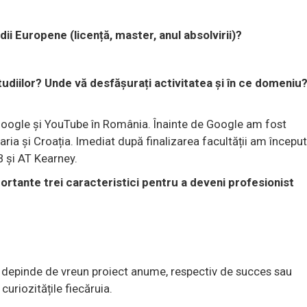
udii Europene (licență, master, anul absolvirii)?
tudiilor? Unde vă desfășurați activitatea și în ce domeniu
oogle și YouTube în România. Înainte de Google am fost
ia și Croația. Imediat după finalizarea facultății am începu
 și AT Kearney.
rtante trei caracteristici pentru a deveni profesionist
 depinde de vreun proiect anume, respectiv de succes sau
 curiozitățile fiecăruia.