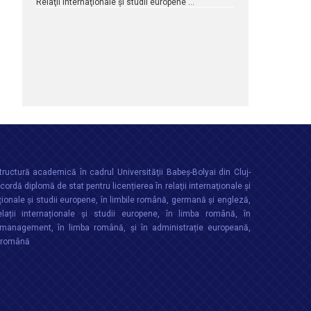
Relaţii internaţionale şi studii europene …
ructură academică în cadrul Universităţii Babeș-Bolyai din Cluj-
rdă diplomă de stat pentru licențierea în relaţii internaţionale şi
ționale şi studii europene, în limbile română, germană și engleză,
lații internaționale și studii europene, în limba română, în
anagement, în limba română, și în administrație europeană,
a română