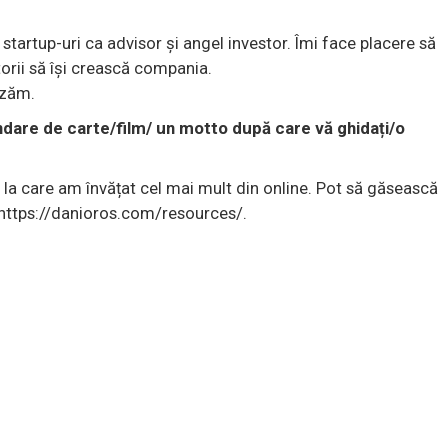
startup-uri ca advisor și angel investor. Îmi face placere să
torii să își crească compania.
izăm.
ndare de carte/film/ un motto după care vă ghidați/o
la care am învățat cel mai mult din online. Pot să găsească
 https://danioros.com/resources/.