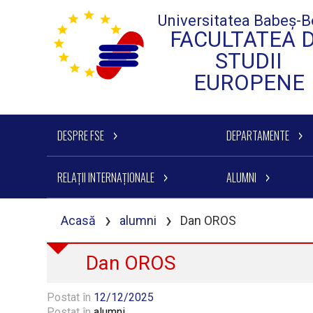
Universitatea Babeș-B
FACULTATEA 
STUDII
EUROPENE
DESPRE FSE
DEPARTAMENTE
RELAȚII INTERNAȚIONALE
ALUMNI
›
›
Acasă
alumni
Dan OROS
Dan OROS
Postat în
12/12/2025
Postat în
alumni