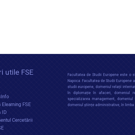
i utile FSE
Facultatea de Studii Europene este o st
Napoca. Facultatea de Studii Europene aco
studii europene, domeniul relații interna
în diplomație în afaceri, domeniul re
Info
specializarea management, domeniul m
 Elearning FSE
domeniul științe administrative, în limb
a ID
ntul Cercetării
SE