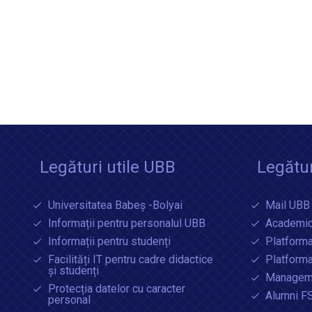
Legături utile UBB
Legătur
Universitatea Babeș -Bolyai
Mail UBB
Informații pentru personalul UBB
Academic
Informații pentru studenți
Platforma
Facilități IT pentru cadre didactice
Platform
și studenți
Manageme
Protecția datelor cu caracter
Alumni F
personal