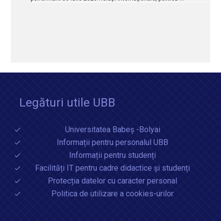
Legături utile UBB
Universitatea Babeș -Bolyai
Informații pentru personalul UBB
Informații pentru studenți
Facilități IT pentru cadre didactice și studenți
Protecția datelor cu caracter personal
Politica de utilizare a cookies-urilor