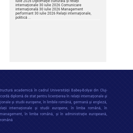
iulie 2026 Diplomaţie culturală şi relaţii
internaţionale 30 iulie 2026 Comunicare
internaţională 30 iulie 2026 Management
performant 30 iulie 2026 Relaţii internaţionale,
politică …
ructură academică în cadrul Universităţii Babeș-Bolyai din Cluj-
rdă diplomă de stat pentru licențierea în relaţii internaţionale şi
ționale şi studii europene, în limbile română, germană și engleză,
lații internaționale și studii europene, în limba română, în
anagement, în limba română, și în administrație europeană,
a română