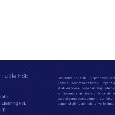
i utile FSE
Facultatea de Studii Europene este o st
Napoca. Facultatea de Studii Europene aco
studii europene, domeniul relații interna
în diplomație în afaceri, domeniul re
Info
specializarea management, domeniul m
 Elearning FSE
domeniul științe administrative, în limb
a ID