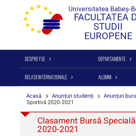
Universitatea Babeș-B
FACULTATEA 
STUDII
EUROPENE
DESPRE FSE
DEPARTAMENTE
RELAȚII INTERNAȚIONALE
ALUMNI
›
›
Acasă
Anunțuri studenți
Anunțuri bur
Sportivă 2020-2021
Clasament Bursă Specială 
2020-2021