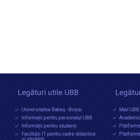
Legături utile UBB
Legătur
Universitatea Babeș -Bolyai
Mail UBB
Informații pentru personalul UBB
Academic
Informații pentru studenți
Platforma
Facilități IT pentru cadre didactice
Platform
și studenți