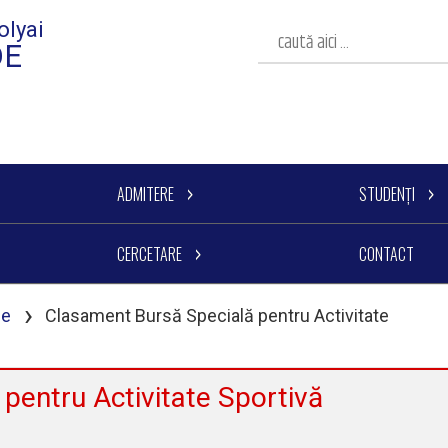
olyai
DE
ADMITERE
STUDENȚI
CERCETARE
CONTACT
›
se
Clasament Bursă Specială pentru Activitate
pentru Activitate Sportivă