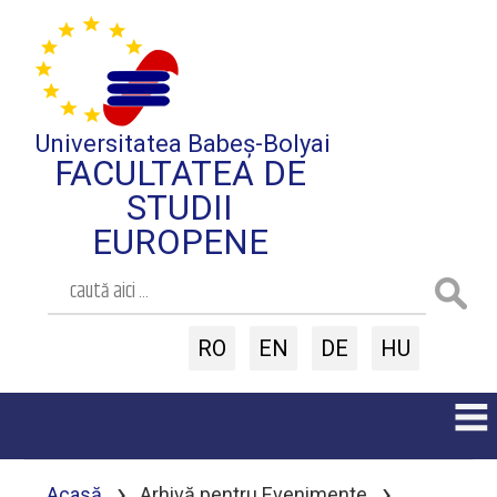
Universitatea Babeș-Bolyai
FACULTATEA DE
STUDII
EUROPENE
RO
EN
DE
HU
›
›
Acasă
Arhivă pentru Evenimente