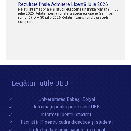
Rezultate finale Admitere Licență Iulie 2026
Relaţii internaţionale şi studii europene (în limba română) – 30
iulie 2026 Relaţii internaţionale şi studii europene (în limba
română) ID – 30 iulie 2026 Relaţii internaţionale şi studii
europene …
Legături utile UBB
Universitatea Babeș -Bolyai
Informații pentru personalul UBB
Informații pentru studenți
Facilități IT pentru cadre didactice și studenți
Protecția datelor cu caracter personal