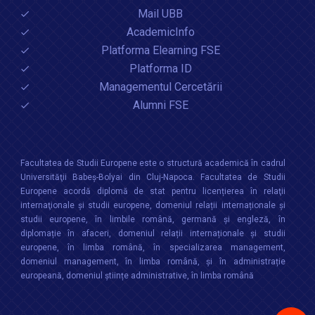
2 – 13 septembrie
Mail UBB
2019
AcademicInfo
Platforma Elearning FSE
6. Transferul în cadrul Facultății de
Platforma ID
Studii Europene la forma de
Managementul Cercetării
învățământ la distanță
Alumni FSE
Facultatea de Studii Europene este o structură academică în cadrul
Universităţii Babeș-Bolyai din Cluj-Napoca. Facultatea de Studii
Europene acordă diplomă de stat pentru licențierea în relaţii
internaţionale şi studii europene, domeniul relații internaționale şi
studii europene, în limbile română, germană și engleză, în
diplomație în afaceri, domeniul relații internaționale și studii
europene, în limba română, în specializarea management,
domeniul management, în limba română, și în administrație
europeană, domeniul științe administrative, în limba română