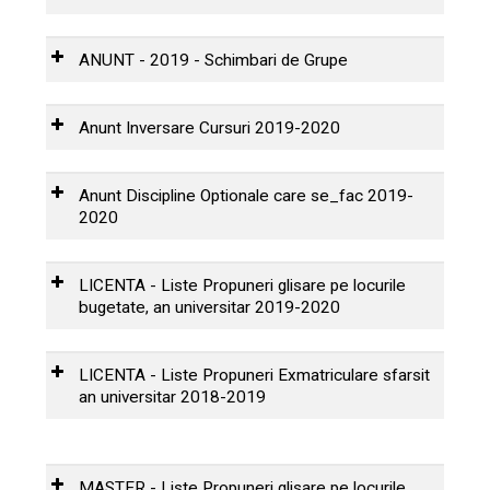
ANUNT – 2019 – Schimbari de
ANGAJAMENT DECLARATIE
limbi straine
ANUNT - 2019 - Schimbari de Grupe
VENIT subventii cazare_2019-
2020
ANUNT – 2019 – Schimbari de
Grupe
Anunt Inversare Cursuri 2019-2020
Anunt Inversare Cursuri 2019-
2020
Anunt Discipline Optionale care se_fac 2019-
2020
Anunt Discipline Optionale
care se_fac 2019-2020
LICENTA - Liste Propuneri glisare pe locurile
bugetate, an universitar 2019-2020
Lista studenti propusi pentru
glisare RISE RO an I 2018-2019
LICENTA - Liste Propuneri Exmatriculare sfarsit
an universitar 2018-2019
Lista studenti propusi pentru
Lista studenti propusi pentru
exmatriculare RISE GE si RISE RO
glisare RISE RO an II 2018-2019
an I si III la finele anunlui 2018-
MASTER - Liste Propuneri glisare pe locurile