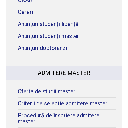
ORAR
Cereri
RISEro
nivel master
Anunțuri studenți licență
Anunțuri studenți master
RISEen
AE
Anunţuri doctoranzi
marți,
Management
10 septembrie a.c
RISEro
RISEge
ADMITERE MASTER
nivel master
RISEro
Oferta de studii master
RISEro
2. Reînmatriculare
Criterii de selecție admitere master
Procedură de înscriere admitere
RISEen
master
AE