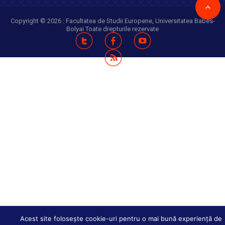
Copyright © 2026 :
Facultatea de Studii Europene
,
Universitatea Babes-
Bolyai
Toate drepturile rezervate
2 –
13 septembrie 2019
7. Mobilităţi (transferuri) definitive:
Acest site folosește cookie-uri pentru o mai bună experiență de