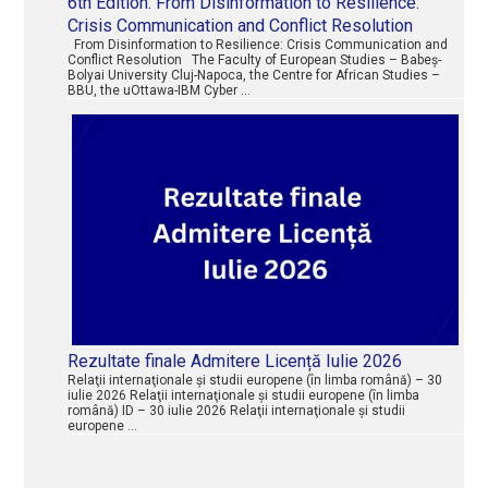
6th Edition: From Disinformation to Resilience:
Crisis Communication and Conflict Resolution
2 –
13 septembrie
From Disinformation to Resilience: Crisis Communication and
Conflict Resolution The Faculty of European Studies – Babeș-
2019
Bolyai University Cluj-Napoca, the Centre for African Studies –
BBU, the uOttawa-IBM Cyber …
4. Reluarea studiilor
Rezultate finale Admitere Licență Iulie 2026
Relaţii internaţionale şi studii europene (în limba română) – 30
iulie 2026 Relaţii internaţionale şi studii europene (în limba
română) ID – 30 iulie 2026 Relaţii internaţionale şi studii
2 – 13 septembrie
europene …
2019