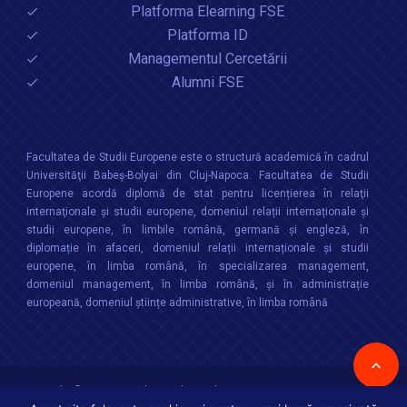
Platforma Elearning FSE
Platforma ID
Managementul Cercetării
Alumni FSE
Facultatea de Studii Europene este o structură academică în cadrul
Universităţii Babeș-Bolyai din Cluj-Napoca. Facultatea de Studii
Europene acordă diplomă de stat pentru licențierea în relaţii
internaţionale şi studii europene, domeniul relații internaționale şi
studii europene, în limbile română, germană și engleză, în
diplomație în afaceri, domeniul relații internaționale și studii
europene, în limba română, în specializarea management,
domeniul management, în limba română, și în administrație
europeană, domeniul științe administrative, în limba română
Copyright © 2026 :
Facultatea de Studii Europene
,
Universitatea Babes-
Bolyai
Toate drepturile rezervate