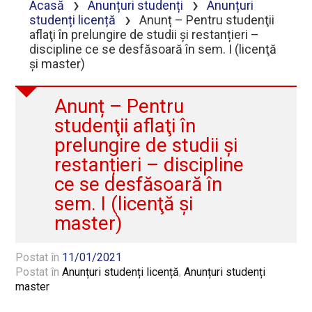
›
›
Acasă
Anunțuri studenți
Anunțuri
›
studenți licență
Anunț – Pentru studenţii
aflaţi în prelungire de studii și restanțieri –
discipline ce se desfăsoară în sem. I (licenţă
şi master)
Anunț – Pentru
studenţii aflaţi în
prelungire de studii și
restanțieri – discipline
ce se desfăsoară în
sem. I (licenţă şi
master)
Postat în
11/01/2021
Postat în
Anunțuri studenți licență
,
Anunțuri studenți
master