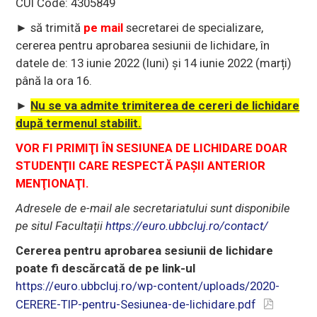
CUI Code: 4305849
► să trimită
pe mail
secretarei de specializare,
cererea pentru aprobarea sesiunii de lichidare, în
datele de: 13 iunie 2022 (luni) și 14 iunie 2022 (marți)
până la ora 16.
►
Nu se va admite trimiterea de cereri de lichidare
dup
ă
termenul stabilit.
VOR FI PRIMIŢI ÎN SESIUNEA DE LICHIDARE DOAR
STUDENŢII CARE RESPECTĂ PAŞII ANTERIOR
MENŢIONAŢI.
Adresele de e-mail ale secretariatului sunt disponibile
pe situl Facultații
https://euro.ubbcluj.ro/contact/
Cererea pentru aprobarea sesiunii de lichidare
poate fi descărcată de pe link-ul
https://euro.ubbcluj.ro/wp-content/uploads/2020-
CERERE-TIP-pentru-Sesiunea-de-lichidare.pdf