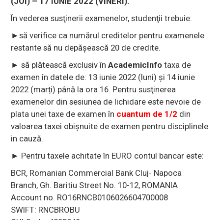
(JOI) – 17 IUNIE 2022 (VINERI).
În vederea susţinerii examenelor, studenţii trebuie:
►să verifice ca numărul creditelor pentru examenele
restante să nu depăşească 20 de credite.
► să plătească exclusiv în
AcademicInfo
taxa de
examen în datele de: 13 iunie 2022 (luni) și 14 iunie
2022 (marți) până la ora 16. Pentru susţinerea
examenelor din sesiunea de lichidare este nevoie de
plata unei taxe de examen în
cuantum de 1/2
din
valoarea taxei obişnuite de examen pentru disciplinele
in cauză.
► Pentru taxele achitate în EURO contul bancar este:
BCR, Romanian Commercial Bank Cluj- Napoca
Branch, Gh. Baritiu Street No. 10-12, ROMANIA
Account no. RO16RNCB0106026604700008
SWIFT: RNCBROBU