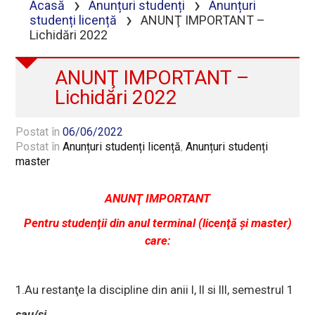
›
›
Acasă
Anunțuri studenți
Anunțuri
›
studenți licență
ANUNŢ IMPORTANT –
Lichidări 2022
ANUNŢ IMPORTANT –
Lichidări 2022
Postat în
06/06/2022
Postat în
Anunțuri studenți licență
,
Anunțuri studenți
master
ANUN
Ţ
IMPORTANT
Pentru studenţii din anul terminal (
licenţă şi master)
care:
1.Au restanţe la discipline din anii I, II si III, semestrul 1
sau/şi