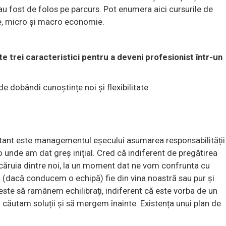
au fost de folos pe parcurs. Pot enumera aici cursurile de
ce, micro și macro economie.
 trei caracteristici pentru a deveni profesionist într-un
de dobândi cunoștințe noi și flexibilitate.
tant este managementul eșecului asumarea responsabilității
 unde am dat greș inițial. Cred că indiferent de pregătirea
iecăruia dintre noi, la un moment dat ne vom confrunta cu
l (dacă conducem o echipă) fie din vina noastră sau pur și
ste să ramânem echilibrați, indiferent că este vorba de un
 căutam soluții și să mergem înainte. Existența unui plan de