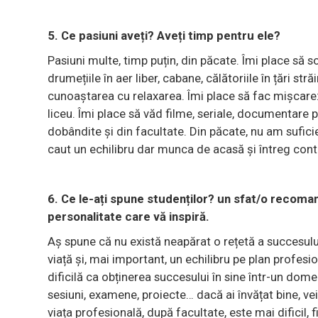
5. Ce pasiuni aveți? Aveți timp pentru ele?
Pasiuni multe, timp puțin, din păcate. Îmi place să soc
drumețiile în aer liber, cabane, călătoriile în țări st
cunoaștarea cu relaxarea. Îmi place să fac mișcare: a
liceu. Îmi place să văd filme, seriale, documentare p
dobândite și din facultate. Din păcate, nu am sufici
caut un echilibru dar munca de acasă și întreg cont
6. Ce le-ați spune studenților? un sfat/o recoma
personalitate care vă inspiră.
Aș spune că nu există neapărat o rețetă a succesului
viață și, mai important, un echilibru pe plan profes
dificilă ca obținerea succesului în sine într-un domen
sesiuni, examene, proiecte… dacă ai învățat bine, ve
viața profesională, după facultate, este mai dificil,