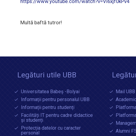
https://www.youtube.com/watch?v=Vi6xjf0kPv4
Multă baftă tutror!
Legături utile UBB
Legătur
Universitatea Babeș -Bolyai
Mail UBB
Informații pentru personalul UBB
Academic
Informații pentru studenți
Platforma
Facilități IT pentru cadre didactice
Platform
și studenți
Manageme
Protecția datelor cu caracter
Alumni F
personal