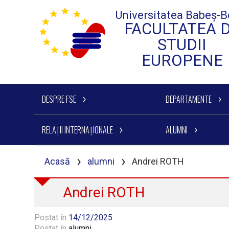
Universitatea Babeș-B
FACULTATEA 
STUDII
EUROPENE
DESPRE FSE
DEPARTAMENTE
RELAȚII INTERNAȚIONALE
ALUMNI
›
›
Acasă
alumni
Andrei ROTH
Andrei ROTH
Postat în
14/12/2025
Postat în
alumni