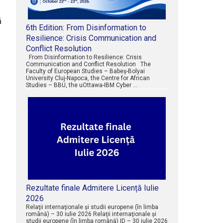
e
ă
6th Edition: From Disinformation to
ă
Resilience: Crisis Communication and
Conflict Resolution
From Disinformation to Resilience: Crisis
Communication and Conflict Resolution The
Faculty of European Studies – Babeș-Bolyai
University Cluj-Napoca, the Centre for African
Studies – BBU, the uOttawa-IBM Cyber …
Rezultate finale Admitere Licență Iulie
2026
Relaţii internaţionale şi studii europene (în limba
română) – 30 iulie 2026 Relaţii internaţionale şi
studii europene (în limba română) ID – 30 iulie 2026