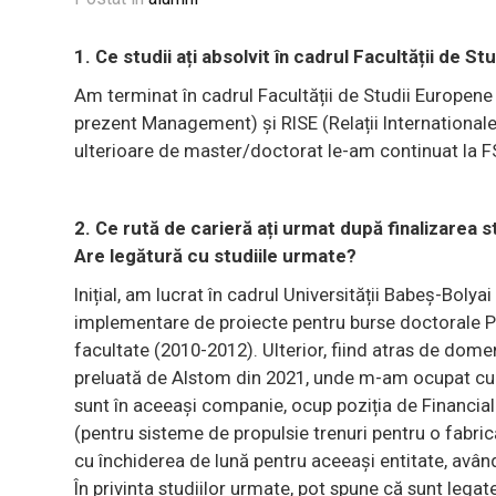
1. Ce studii ați absolvit în cadrul Facultății de St
Am terminat în cadrul Facultății de Studii Europene
prezent Management) și RISE (Relații Internationale
ulterioare de master/doctorat le-am continuat la 
2. Ce rută de carieră ați urmat după finalizarea s
Are legătură cu studiile urmate?
Inițial, am lucrat în cadrul Universității Babeș-Boly
implementare de proiecte pentru burse doctorale PO
facultate (2010-2012). Ulterior, fiind atras de dome
preluată de Alstom din 2021, unde m-am ocupat cu în
sunt în aceeași companie, ocup poziția de Financia
(pentru sisteme de propulsie trenuri pentru o fabr
cu închiderea de lună pentru aceeași entitate, având
În privinta studiilor urmate, pot spune că sunt leg