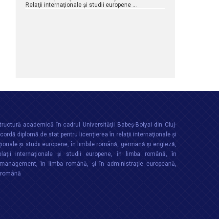
Relaţii internaţionale şi studii europene …
ructură academică în cadrul Universităţii Babeș-Bolyai din Cluj-
rdă diplomă de stat pentru licențierea în relaţii internaţionale şi
ționale şi studii europene, în limbile română, germană și engleză,
lații internaționale și studii europene, în limba română, în
anagement, în limba română, și în administrație europeană,
a română