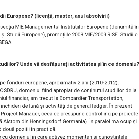
udii Europene? (licență, master, anul absolvirii)
 secția MIE Managementul Instituțiilor Europene (denumită în
 și Studii Europene), promoțiile 2008 MIE/2009 RISE. Studiile
FSEGA.
tudiilor? Unde vă desfășurați activitatea și în ce domeniu
ai pe fonduri europene, aproximativ 2 ani (2010-2012),
SDRU, domeniul fiind apropiat de conținutul studiilor de la
niul financiar, am trecut la Bombardier Transportation,
chideri de lună și activități de general ledger. În prezent
l Project Manager, ceea ce presupune controlling pe proiecte
ică Alstom din Henningsdorf Germania). În paralel mă ocup și
 două poziții în practică.
ate cu domeniul în care activez momentan și cunoștințele