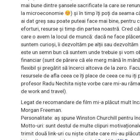
mai bune dintre șansele sacrificate la care se ren
la microeconomie
) și în timp îți poți da seama 
ai dat greș sau poate puteai face mai bine, pentru 
eforturi, resurse și timp din partea noastră. Cred 
care o avem la locul de muncă: dacă ne face plăcere s
suntem curioși, îi dezvoltăm pe alții sau dezvoltăm 
este un semn bun că suntem unde trebuie și vom obț
financiar (sunt de părere că ele merg mână în mână).
flexibil și pregătit să încerci altceva de la zero. Fa
resursele de afla ceea ce îți place de ceea ce nu iți
profesor Radu Nechita niște vorbe care mi-au rămas
de work and travel).
Legat de recomandare de film mi-a plăcut mult înc
Morgan Freeman.
Personalitate: aș spune Winston Churchill pentru î
Motto-uri: sunt destul de multe clipuri motivaționale
trimit două link-uri cu niște citate care mi-au plăcu