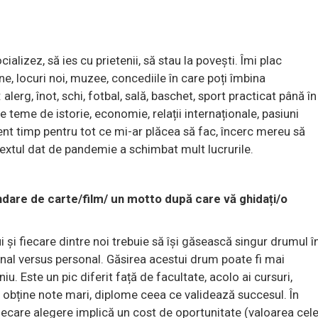
ializez, să ies cu prietenii, să stau la povești. Îmi plac
răine, locuri noi, muzee, concediile în care poți îmbina
lerg, înot, schi, fotbal, sală, baschet, sport practicat până în
e teme de istorie, economie, relații internaționale, pasiuni
ent timp pentru tot ce mi-ar plăcea să fac, încerc mereu să
extul dat de pandemie a schimbat mult lucrurile.
ndare de carte/film/ un motto după care vă ghidați/o
 și fiecare dintre noi trebuie să își găsească singur drumul î
ional versus personal. Găsirea acestui drum poate fi mai
iu. Este un pic diferit față de facultate, acolo ai cursuri,
i obține note mari, diplome ceea ce validează succesul. În
 fiecare alegere implică un cost de oportunitate (valoarea cele