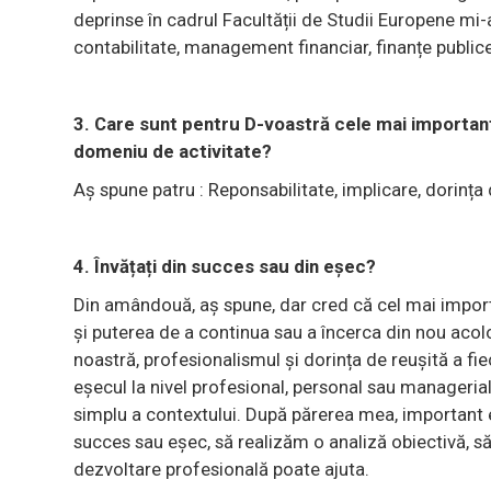
deprinse în cadrul Facultății de Studii Europene mi-
contabilitate, management financiar, finanțe publi
3. Care sunt pentru D-voastră cele mai importante
domeniu de activitate?
Aș spune patru : Reponsabilitate, implicare, dorința 
4. Învățați din succes sau din eșec?
Din amândouă, aș spune, dar cred că cel mai impor
și puterea de a continua sau a încerca din nou acolo
noastră, profesionalismul și dorința de reușită a f
eșecul la nivel profesional, personal sau manageria
simplu a contextului. După părerea mea, important e
succes sau eșec, să realizăm o analiză obiectivă, să
dezvoltare profesională poate ajuta.