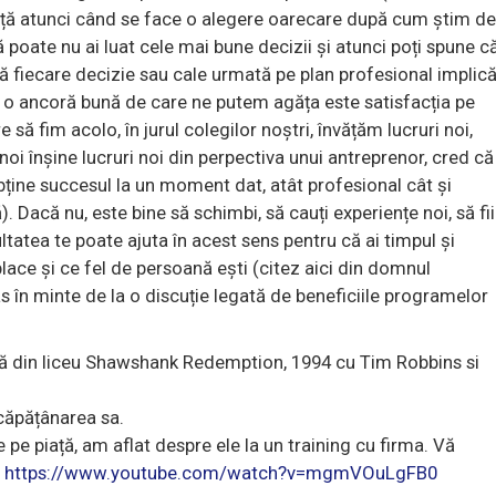
unță atunci când se face o alegere oarecare după cum știm d
că poate nu ai luat cele mai bune decizii și atunci poți spune c
că fiecare decizie sau cale urmată pe plan profesional implic
că o ancoră bună de care ne putem agăța este satisfacția pe
ă fim acolo, în jurul colegilor noștri, învățăm lucruri noi,
noi înșine lucruri noi din perpectiva unui antreprenor, cred că
ine succesul la un moment dat, atât profesional cât și
 Dacă nu, este bine să schimbi, să cauți experiențe noi, să fii
cultatea te poate ajuta în acest sens pentru că ai timpul și
 place și ce fel de persoană ești (citez aici din domnul
 în minte de la o discuție legată de beneficiile programelor
ă din liceu Shawshank Redemption, 1994 cu Tim Robbins si
ncăpățânarea sa.
 pe piață, am aflat despre ele la un training cu firma. Vă
t
https://www.youtube.com/watch?v=mgmVOuLgFB0