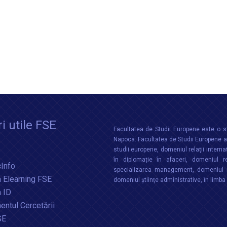
i utile FSE
Facultatea de Studii Europene este o st
Napoca. Facultatea de Studii Europene aco
studii europene, domeniul relații interna
în diplomație în afaceri, domeniul re
Info
specializarea management, domeniul m
 Elearning FSE
domeniul științe administrative, în limb
a ID
ntul Cercetării
SE