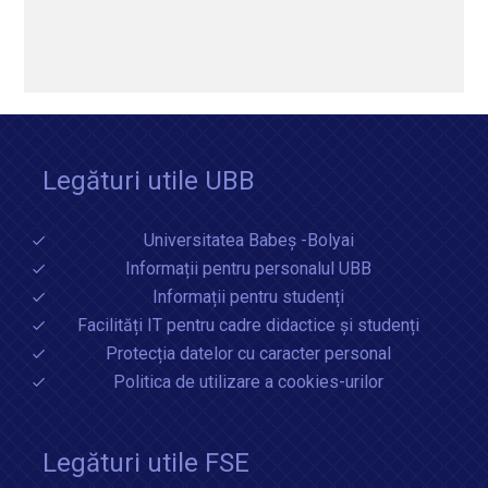
Legături utile UBB
Universitatea Babeș -Bolyai
Informații pentru personalul UBB
Informații pentru studenți
Facilități IT pentru cadre didactice și studenți
Protecția datelor cu caracter personal
Politica de utilizare a cookies-urilor
Legături utile FSE