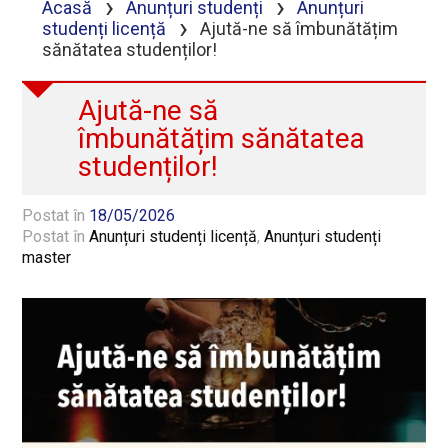
›
›
Acasă
Anunțuri studenți
Anunțuri
›
studenți licență
Ajută-ne să îmbunătățim
sănătatea studenților!
Ajută-ne să
îmbunătățim sănătatea
studenților!
Postat în
18/05/2026
Postat în
Anunțuri studenți licență
,
Anunțuri studenți
master