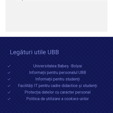
Legături utile UBB
Universitatea Babeș -Bolyai
Informații pentru personalul UBB
Informații pentru studenți
Facilități IT pentru cadre didactice și studenți
Protecția datelor cu caracter personal
Politica de utilizare a cookies-urilor