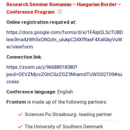
Research Seminar Romanian – Hungarian Border –
Conference Program
Online registration required at:
https://docs.google.com/forms/d/e/1FAIpQLScTUBD
Iew3ma4zWh5xONQdn_uIukpC24XfRasF4XaIGkyVuW
w/viewform
Connection link:
https://zoom.us/j/96688018380?
pwd=OEVZMjcvZGhCSzZGZ3NhamdTUW5SQT09#su
ccess
Conference language:
English
Frontem
is made up of the following partners:
Sciences Po Strasbourg- leading partner
The University of Southern Denmark