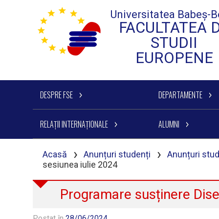
Universitatea Babeș-B
FACULTATEA 
STUDII
EUROPENE
DESPRE FSE
DEPARTAMENTE
RELAȚII INTERNAȚIONALE
ALUMNI
›
›
Acasă
Anunțuri studenți
Anunțuri stu
sesiunea iulie 2024
Programare susținere Diser
Postat în
28/06/2024