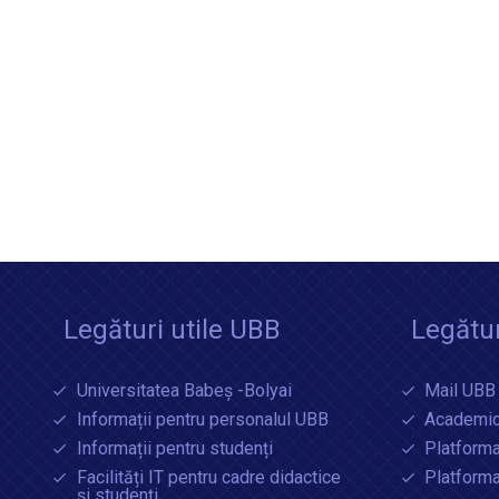
Legături utile UBB
Legătur
Universitatea Babeș -Bolyai
Mail UBB
Informații pentru personalul UBB
Academic
Informații pentru studenți
Platforma
Facilități IT pentru cadre didactice
Platform
și studenți