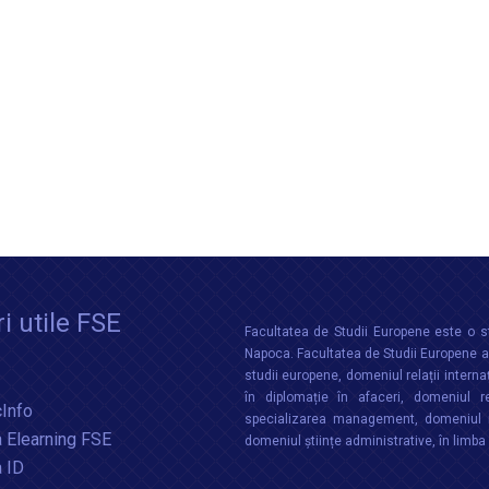
i utile FSE
Facultatea de Studii Europene este o st
Napoca. Facultatea de Studii Europene aco
studii europene, domeniul relații interna
în diplomație în afaceri, domeniul re
Info
specializarea management, domeniul m
 Elearning FSE
domeniul științe administrative, în limb
a ID