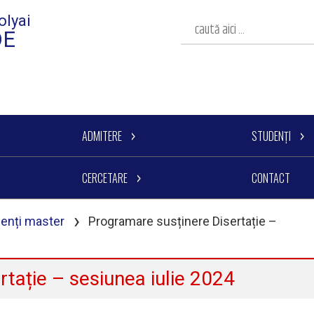
olyai
DE
ADMITERE
STUDENȚI
CERCETARE
CONTACT
›
denți master
Programare susținere Disertație –
tație – sesiunea iulie 2024