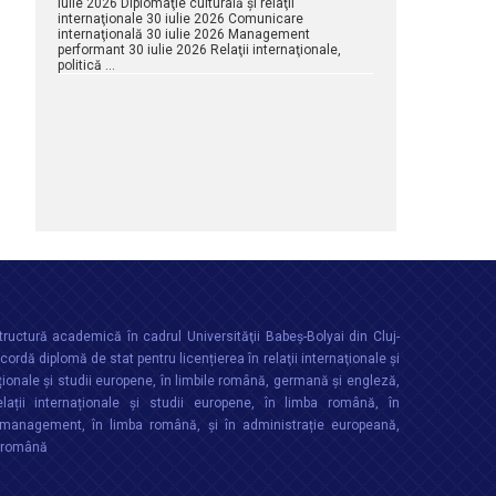
iulie 2026 Diplomaţie culturală şi relaţii
internaţionale 30 iulie 2026 Comunicare
internaţională 30 iulie 2026 Management
performant 30 iulie 2026 Relaţii internaţionale,
politică …
ructură academică în cadrul Universităţii Babeș-Bolyai din Cluj-
rdă diplomă de stat pentru licențierea în relaţii internaţionale şi
ționale şi studii europene, în limbile română, germană și engleză,
lații internaționale și studii europene, în limba română, în
anagement, în limba română, și în administrație europeană,
a română