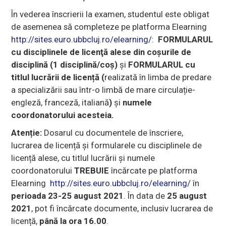
În vederea înscrierii la examen, studentul este obligat
de asemenea să completeze pe platforma Elearning
http://sites.euro.ubbcluj.ro/elearning/
:
FORMULARUL
cu disciplinele de licenţă alese din coșurile de
disciplină (1 disciplină/coș)
și
FORMULARUL cu
titlul lucrării de licență (
realizată în limba de predare
a specializării sau într-o limbă de mare circulație-
engleză, franceză, italiană
)
şi
numele
coordonatorului acesteia.
Atenție:
Dosarul cu documentele de înscriere,
lucrarea de licență și formularele cu disciplinele de
licență alese, cu titlul lucrării și numele
coordonatorului
TREBUIE
încărcate pe platforma
Elearning
http://sites.euro.ubbcluj.ro/elearning/
în
perioada 23-25 august 2021
. În data de
25 august
2021
, pot fi încărcate documente, inclusiv lucrarea de
licență,
până la ora 16.00
.