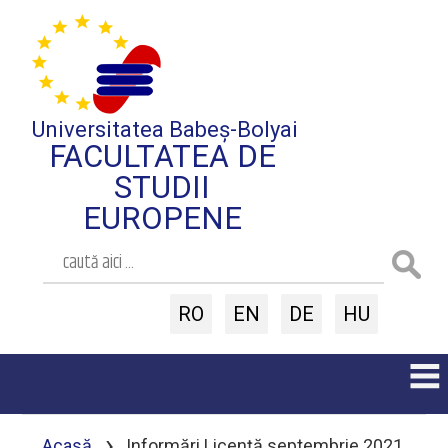
Universitatea Babeș-Bolyai
FACULTATEA DE
STUDII
EUROPENE
RO
EN
DE
HU
›
Acasă
Informări Licenţă septembrie 2021