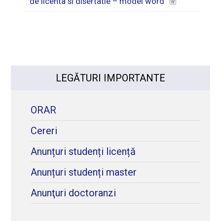
de licenta si disertatie – model word
LEGĂTURI IMPORTANTE
ORAR
Cereri
Anunțuri studenți licență
Anunțuri studenți master
Anunţuri doctoranzi