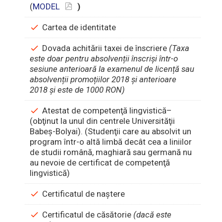
(
MODEL
)
Cartea de identitate
Dovada achitării taxei de înscriere
(T
axa
este doar pentru absolvenții înscriși într-o
sesiune anterioară la examenul de licență sau
absolvenții promoțiilor 2018 și anterioare
2018 și este de 1000 RON)
Atestat de competenţă lingvistică–
(obţinut la unul din centrele Universităţii
Babeş-Bolyai). (Studenţii care au absolvit un
program într-o altă limbă decât cea a liniilor
de studii română, maghiară sau germană nu
au nevoie de certificat de competenţă
lingvistică)
Certificatul de naştere
Certificatul de căsătorie
(dacă este