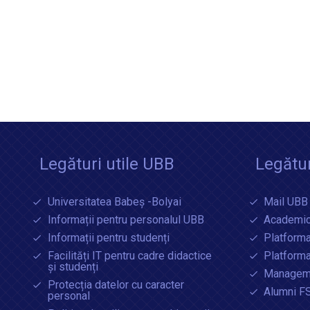
Legături utile UBB
Legătur
Universitatea Babeș -Bolyai
Mail UBB
Informații pentru personalul UBB
Academic
Informații pentru studenți
Platforma
Facilități IT pentru cadre didactice
Platform
și studenți
Manageme
Protecția datelor cu caracter
Alumni F
personal