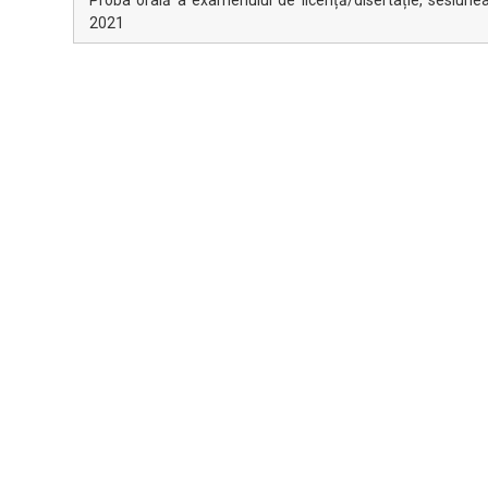
Proba orală a examenului de licență/disertație, sesiun
2021