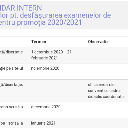
DAR INTERN
ților pt. desfășurarea examenelor de
 pentru promoția 2020/2021
Termen
Observatie
ță/disertație
1 octombrie 2020 – 21
februarie 2021
ție pe site-ul
noiembrie 2020
ă/disertație,
…
cf. calendarului
convenit cu cadrul
didactic coordonator
proba scrisă a
decembrie 2020
roba scrisă a
ianuarie 2021