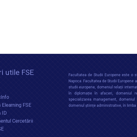
i utile FSE
Facultatea de Studii Europene este o st
Napoca. Facultatea de Studii Europene aco
studii europene, domeniul relații interna
în diplomație în afaceri, domeniul re
Info
specializarea management, domeniul m
 Elearning FSE
domeniul științe administrative, în limb
a ID
ntul Cercetării
SE