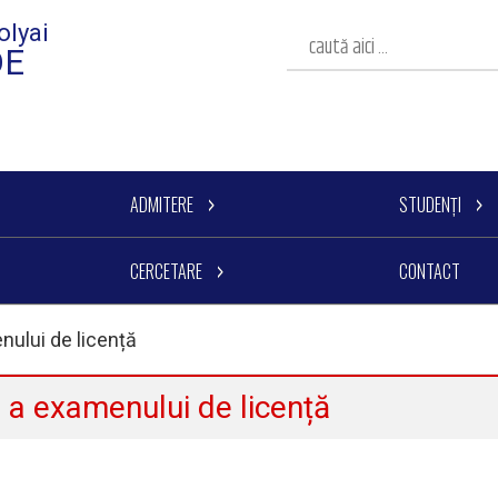
olyai
DE
ADMITERE
STUDENȚI
CERCETARE
CONTACT
nului de licență
 a examenului de licență