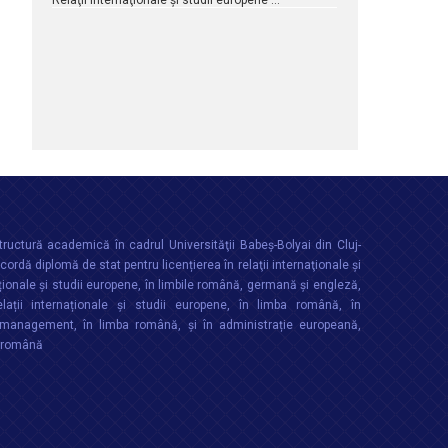
Relaţii internaţionale şi studii europene …
ructură academică în cadrul Universităţii Babeș-Bolyai din Cluj-
rdă diplomă de stat pentru licențierea în relaţii internaţionale şi
ționale şi studii europene, în limbile română, germană și engleză,
lații internaționale și studii europene, în limba română, în
anagement, în limba română, și în administrație europeană,
a română