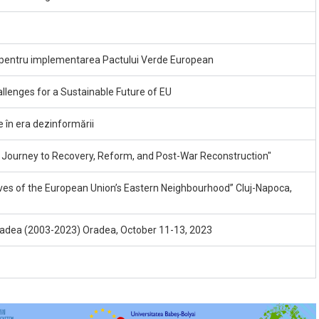
e pentru implementarea Pactului Verde European
allenges for a Sustainable Future of EU
e în era dezinformării
's Journey to Recovery, Reform, and Post-War Reconstruction"
ves of the European Union’s Eastern Neighbourhood” Cluj-Napoca,
Oradea (2003-2023) Oradea, October 11-13, 2023