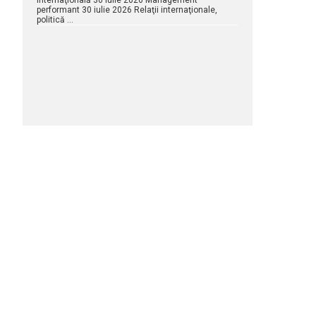
internaţională 30 iulie 2026 Management
performant 30 iulie 2026 Relaţii internaţionale,
politică …