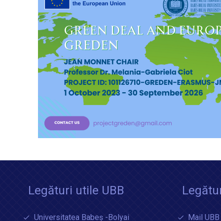
Legături utile UBB
Legătur
Universitatea Babeș -Bolyai
Mail UBB