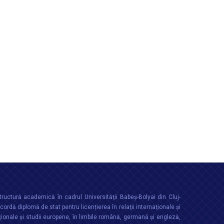
ructură academică în cadrul Universităţii Babeș-Bolyai din Cluj-
rdă diplomă de stat pentru licențierea în relaţii internaţionale şi
ționale şi studii europene, în limbile română, germană și engleză,