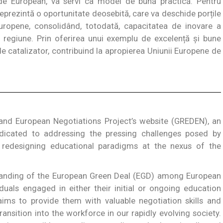
erde European, va servi ca model de bună practică. Pentru
eprezintă o oportunitate deosebită, care va deschide porțile
uropene, consolidând, totodată, capacitatea de inovare a
 regiune. Prin oferirea unui exemplu de excelență și bune
 de catalizator, contribuind la apropierea Uniunii Europene de
d European Negotiations Project’s website (GREDEN), an
edicated to addressing the pressing challenges posed by
redesigning educational paradigms at the nexus of the
rstanding of the European Green Deal (EGD) among European
iduals engaged in either their initial or ongoing education
 aims to provide them with valuable negotiation skills and
ansition into the workforce in our rapidly evolving society.