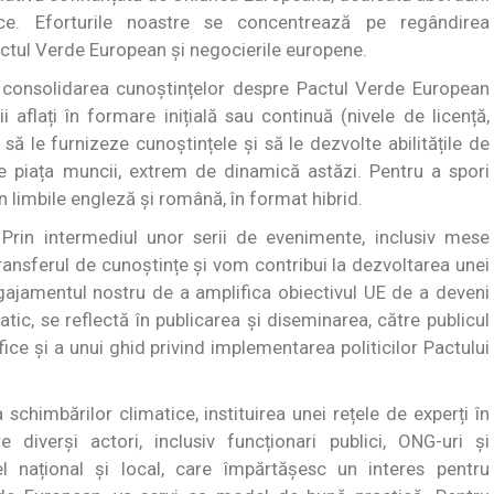
ice. Eforturile noastre se concentrează pe regândirea
actul Verde European și negocierile europene.
și consolidarea cunoștințelor despre Pactul Verde European
ii aflați în formare inițială sau continuă (nivele de licență,
ă le furnizeze cunoștințele și să le dezvolte abilitățile de
pe piața muncii, extrem de dinamică astăzi. Pentru a spori
 în limbile engleză și română, în format hibrid.
 Prin intermediul unor serii de evenimente, inclusiv mese
transferul de cunoștințe și vom contribui la dezvoltarea unei
gajamentul nostru de a amplifica obiectivul UE de a deveni
ic, se reflectă în publicarea și diseminarea, către publicul
țifice și a unui ghid privind implementarea politicilor Pactului
schimbărilor climatice, instituirea unei rețele de experți în
diverși actori, inclusiv funcționari publici, ONG-uri și
el național și local, care împărtășesc un interes pentru