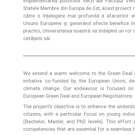
implementarea politicilor verzi ale Pactului V
Statele Membre din Europa de Est, acest proiect r
către o înțelegere mai profundă a afacerilor e
Uniunii Europene și generând efecte benefice în
practici, Universitatea noastră va îndeplini un rol
cetățenii săi.
We extend a warm welcome to the Green Deal an
initiative co-funded by the European Union, d
climate change. Our endeavour is focused on 
European Green Deal and European Negotiations.
The project’s objective is to enhance the unde
citizens, with a particular focus on young indiv
(Bachelor, Master, and PhD levels). This effort
competencies that are essential for a seamless tr