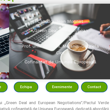
Catedra Jean Monnet
„Green Deal and European
Negotiations”
Prof. univ. dr. habil. Melania-Gabriela
Ciot
Cofinanțat de Uniunea Europeană
e
Echipa
Evenimente
Contact
i „Green Deal and European Negotiations”/Pactul Verde
iativă cofinanțată de Uniunea Europeană, dedicată abordării