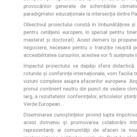
provocărilor generate de schimbările climat
paradigmelor educaționale la intersecția dintre P
Obiectivul proiectului constă în îmbunătățirea 
pentru cetățenii europeni, în special pentru tiner
masterat și doctorat). Acest demers își propune s
negociere, necesare pentru o tranziție reușită 
accesibilitatea cursurilor, acestea vor fi susținute
Impactul proiectului va depăși sfera didactică.
rotunde și conferințe internaționale, vom facilia 
viziuni complexe asupra afacerilor europene. An
primul continent neutru din punct de vedere climat
larg, a rezultatelor conferințelor, articolelor știin
Verde European.
Diseminarea cunoștințelor privind lupta împotriva 
acest domeniu și promovarea colaborării între 
reprezentanți ai comunității de afaceri la niv