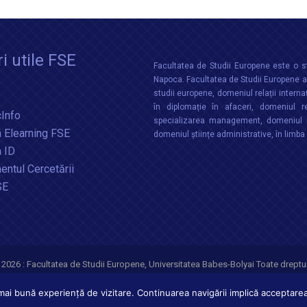
i utile FSE
Facultatea de Studii Europene este o st
Napoca. Facultatea de Studii Europene aco
studii europene, domeniul relații interna
în diplomație în afaceri, domeniul re
Info
specializarea management, domeniul m
 Elearning FSE
domeniul științe administrative, în limb
a ID
ntul Cercetării
SE
 2026 :
Facultatea de Studii Europene
,
Universitatea Babes-Bolyai
Toate dreptur
ai bună experiență de vizitare. Continuarea navigării implică acceptarea