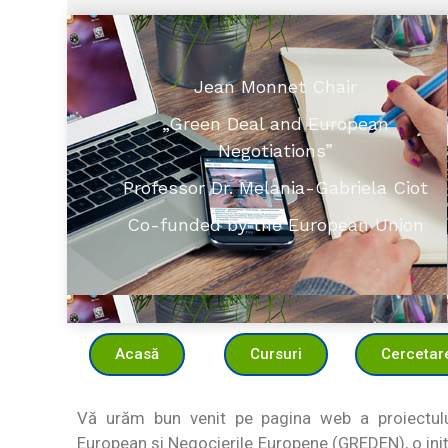
Jean Monnet Chair
„Green Deal and European
Negotiations”
Professor Dr. Melania-Gabriela Ciot
Co-funded by the European Union
Acasă
Cursuri
Cercetar
Vă urăm bun venit pe pagina web a proiectulu
European și Negocierile Europene (GREDEN), o iniț