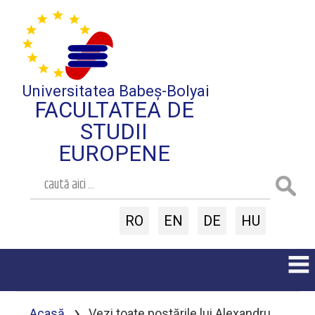
Universitatea Babeș-Bolyai
FACULTATEA DE
STUDII
EUROPENE
RO
EN
DE
HU
›
Acasă
Vezi toate postările lui Alexandru