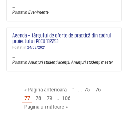
…
Postat în
Evenimente
Agenda – târgului de oferte de practică din cadrul
proiectului POCU 132253
Postat în
24/03/2021
…
Postat în
Anunțuri studenți licență
,
Anunțuri studenți master
« Pagina anterioară
1
…
75
76
77
78
79
…
106
Pagina următoare »