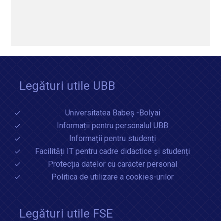
Legături utile UBB
Universitatea Babeș -Bolyai
Informații pentru personalul UBB
Informații pentru studenți
Facilități IT pentru cadre didactice și studenți
Protecția datelor cu caracter personal
Politica de utilizare a cookies-urilor
Legături utile FSE