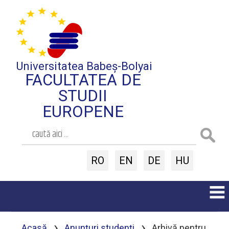
Universitatea Babeș-Bolyai
FACULTATEA DE
STUDII
EUROPENE
RO
EN
DE
HU
›
›
Acasă
Anunțuri studenți
Arhivă pentru