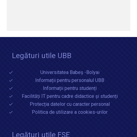
Legături utile UBB
Universitatea Babeș -Bolyai
Informații pentru personalul UBB
Informații pentru studenți
Facilități IT pentru cadre didactice și studenți
Protecția datelor cu caracter personal
Politica de utilizare a cookies-urilor
Legături utile FSE