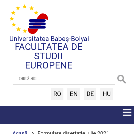
Universitatea Babeș-Bolyai
FACULTATEA DE
STUDII
EUROPENE
RO
EN
DE
HU
›
Acasă
Formulare disertație iulie 2021