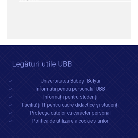
Legături utile UBB
Universitatea Babeș -Bolyai
Informații pentru personalul UBB
Informații pentru studenți
Facilități IT pentru cadre didactice și studenți
Protecția datelor cu caracter personal
Politica de utilizare a cookies-urilor