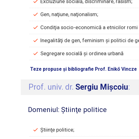
Excluziune socială, discriminare, rasism;
Gen, naţiune, naţionalism;
Condiţia socio-economică a etnicilor romi î
Inegalităţi de gen, feminism şi politici de g
Segregare socială şi ordinea urbană
Teze propuse și bibliografie Prof. Enikő Vincze
Prof. univ. dr.
Sergiu Mişcoiu
:
Domeniul: Știinţe politice
Știinţe politice;