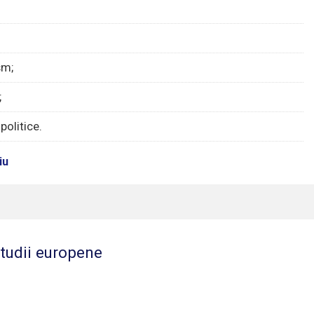
sm;
;
 politice.
iu
studii europene