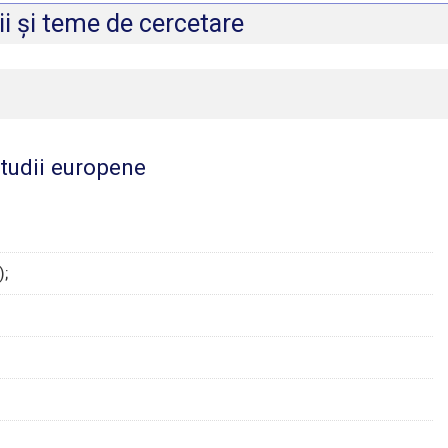
i și teme de cercetare
studii europene
);