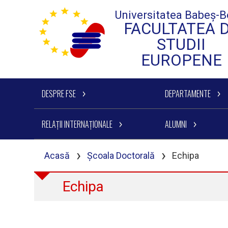
Universitatea Babeș-B
FACULTATEA 
STUDII
EUROPENE
DESPRE FSE
DEPARTAMENTE
RELAȚII INTERNAȚIONALE
ALUMNI
›
›
Acasă
Școala Doctorală
Echipa
Echipa