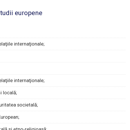
studii europene
laţiile internaţionale;
laţiile internaţionale;
i locală;
uritatea societală;
 European;
lă şi etno-religioasă;