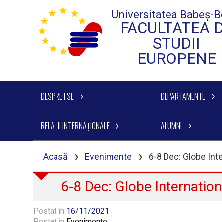
Universitatea Babeș-B
FACULTATEA 
STUDII
EUROPENE
DESPRE FSE
DEPARTAMENTE
RELAȚII INTERNAȚIONALE
ALUMNI
›
›
Acasă
Evenimente
6-8 Dec: Globe Int
6-8 Dec: Globe Internation
Postat în
16/11/2021
Postat în
Evenimente