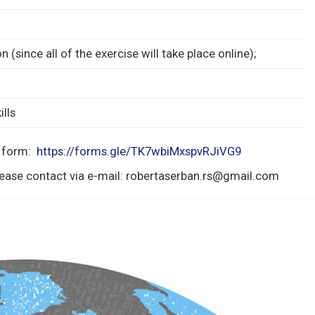
(since all of the exercise will take place online);
lls
e form:
https://forms.gle/TK7wbiMxspvRJiVG9
 please contact via e-mail: robertaserban.rs@gmail.com