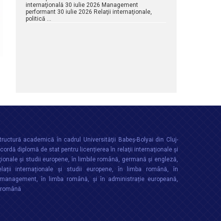
internaţională 30 iulie 2026 Management
performant 30 iulie 2026 Relaţii internaţionale,
politică …
ructură academică în cadrul Universităţii Babeș-Bolyai din Cluj-
rdă diplomă de stat pentru licențierea în relaţii internaţionale şi
ționale şi studii europene, în limbile română, germană și engleză,
lații internaționale și studii europene, în limba română, în
anagement, în limba română, și în administrație europeană,
a română