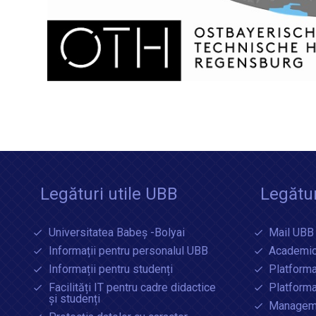
Legături utile UBB
Legătur
Universitatea Babeș -Bolyai
Mail UBB
Informații pentru personalul UBB
Academic
Informații pentru studenți
Platforma
Facilități IT pentru cadre didactice
Platform
și studenți
Manageme