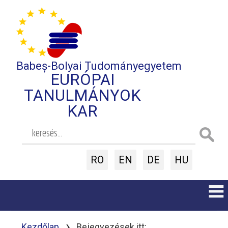
Babeș-Bolyai Tudományegyetem
EURÓPAI
TANULMÁNYOK
KAR
RO
EN
DE
HU
›
Kezdőlap
Bejegyezések itt: