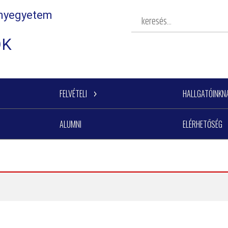
nyegyetem
OK
FELVÉTELI
HALLGATÓINKN
ALUMNI
ELÉRHETŐSÉG