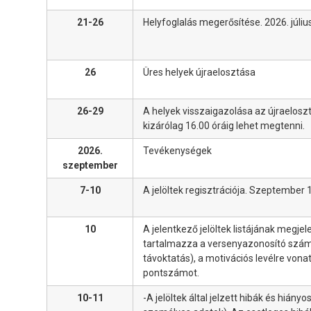
21-26
Helyfoglalás megerősítése. 2026. júli
26
Üres helyek újraelosztása
26-29
A helyek visszaigazolása az újraeloszt
kizárólag 16.00 óráig lehet megtenni.
2026.
Tevékenységek
szeptember
7-10
A jelöltek regisztrációja. Szeptember 
10
A jelentkező jelöltek listájának megje
tartalmazza a versenyazonosító számot, 
távoktatás), a motivációs levélre vonat
pontszámot.
10-11
-A jelöltek által jelzett hibák és hiány