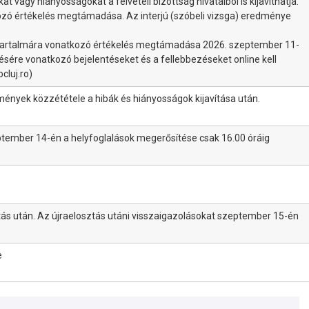
 vagy hiányosságokat a felvételi bizottság hivatalból is kijavíthatja.
kozó értékelés megtámadása. Az interjú (szóbeli vizsga) eredménye
él tartalmára vonatkozó értékelés megtámadása 2026. szeptember 11-
zésére vonatkozó bejelentéseket és a fellebbezéseket online kell
cluj.ro)
mények közzététele a hibák és hiányosságok kijavítása után.
ptember 14-én a helyfoglalások megerősítése csak 16.00 óráig
tás után. Az újraelosztás utáni visszaigazolásokat szeptember 15-én
e