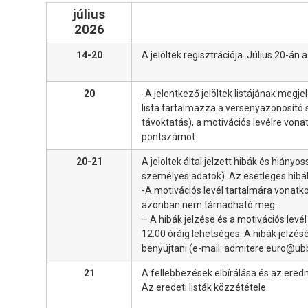
július
2026
14-20
A jelöltek regisztrációja. Július 20-án 
20
-A jelentkező jelöltek listájának meg
lista tartalmazza a versenyazonosító sz
távoktatás), a motivációs levélre vonat
pontszámot.
20-21
A jelöltek által jelzett hibák és hiányo
személyes adatok). Az esetleges hibákat
-A motivációs levél tartalmára vonat
azonban nem támadható meg.
– A hibák jelzése és a motivációs lev
12.00 óráig lehetséges. A hibák jelzés
benyújtani (e-mail: admitere.euro@ubb
21
A fellebbezések elbírálása és az ered
Az eredeti listák közzététele.