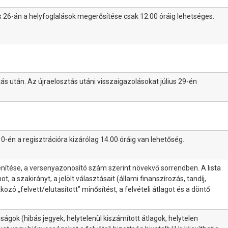
us 26-án a helyfoglalások megerősítése csak 12.00 óráig lehetséges.
ás után. Az újraelosztás utáni visszaigazolásokat július 29-én
10-én a regisztrációra kizárólag 14.00 óráig van lehetőség.
lenítése, a versenyazonosító szám szerint növekvő sorrendben. A lista
a szakirányt, a jelölt választásait (állami finanszírozás, tandíj,
kozó „felvett/elutasított” minősítést, a felvételi átlagot és a döntő
osságok (hibás jegyek, helytelenül kiszámított átlagok, helytelen