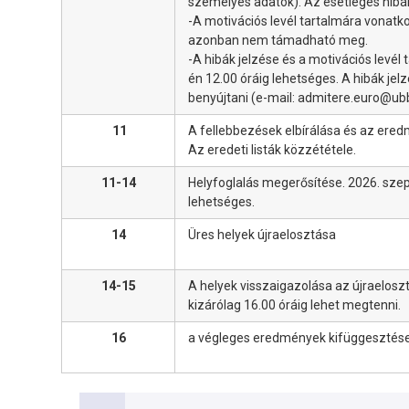
személyes adatok). Az esetleges hibákat
-A motivációs levél tartalmára vonat
azonban nem támadható meg.
-A hibák jelzése és a motivációs lev
én 12.00 óráig lehetséges. A hibák jel
benyújtani (e-mail: admitere.euro@ubb
11
A fellebbezések elbírálása és az ered
Az eredeti listák közzététele.
11-14
Helyfoglalás megerősítése. 2026. sze
lehetséges.
14
Üres helyek újraelosztása
14-15
A helyek visszaigazolása az újraelosz
kizárólag 16.00 óráig lehet megtenni.
16
a végleges eredmények kifüggesztés