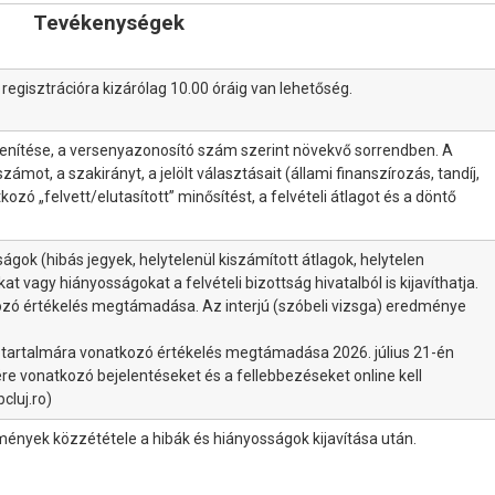
Tevékenységek
a regisztrációra kizárólag 10.00 óráig van lehetőség.
jelenítése, a versenyazonosító szám szerint növekvő sorrendben. A
ámot, a szakirányt, a jelölt választásait (állami finanszírozás, tandíj,
kozó „felvett/elutasított” minősítést, a felvételi átlagot és a döntő
sságok (hibás jegyek, helytelenül kiszámított átlagok, helytelen
 vagy hiányosságokat a felvételi bizottság hivatalból is kijavíthatja.
kozó értékelés megtámadása. Az interjú (szóbeli vizsga) eredménye
él tartalmára vonatkozó értékelés megtámadása 2026. július 21-én
ére vonatkozó bejelentéseket és a fellebbezéseket online kell
cluj.ro)
mények közzététele a hibák és hiányosságok kijavítása után.