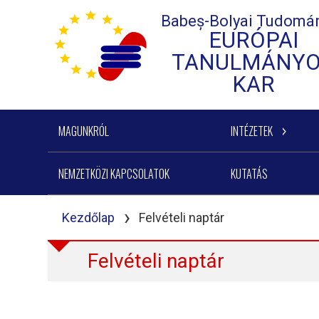
Babeș-Bolyai Tudomá
EURÓPAI
TANULMÁNY
KAR
MAGUNKRÓL
INTÉZETEK
NEMZETKÖZI KAPCSOLATOK
KUTATÁS
›
Kezdőlap
Felvételi naptár
Felvételi naptár