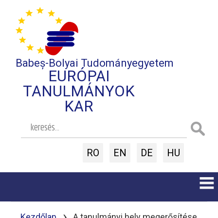
Babeș-Bolyai Tudományegyetem
EURÓPAI
TANULMÁNYOK
KAR
RO
EN
DE
HU
›
Kezdőlap
A tanulmányi hely megerősítése