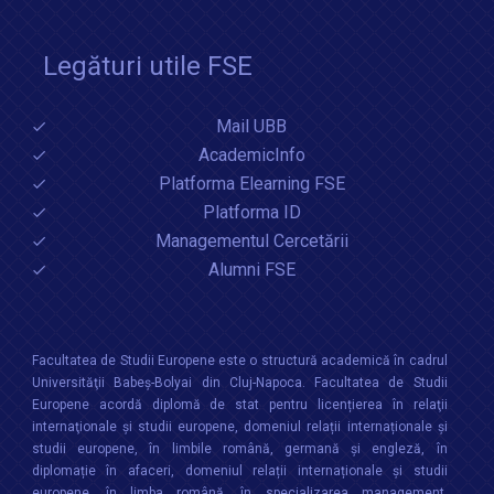
Legături utile FSE
Mail UBB
AcademicInfo
Platforma Elearning FSE
Platforma ID
Managementul Cercetării
Alumni FSE
Facultatea de Studii Europene este o structură academică în cadrul
Universităţii Babeș-Bolyai din Cluj-Napoca. Facultatea de Studii
Europene acordă diplomă de stat pentru licențierea în relaţii
internaţionale şi studii europene, domeniul relații internaționale şi
studii europene, în limbile română, germană și engleză, în
diplomație în afaceri, domeniul relații internaționale și studii
europene, în limba română, în specializarea management,