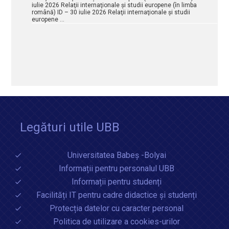
iulie 2026 Relaţii internaţionale şi studii europene (în limba
română) ID – 30 iulie 2026 Relaţii internaţionale şi studii
europene …
Legături utile UBB
Universitatea Babeș -Bolyai
Informații pentru personalul UBB
Informații pentru studenți
Facilități IT pentru cadre didactice și studenți
Protecția datelor cu caracter personal
Politica de utilizare a cookies-urilor